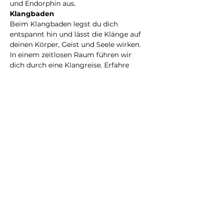
und Endorphin aus.
Klangbaden
Beim Klangbaden legst du dich 
entspannt hin und lässt die Klänge auf 
deinen Körper, Geist und Seele wirken. 
In einem zeitlosen Raum führen wir 
dich durch eine Klangreise. Erfahre 
innere Ruhe und Geborgenheit durch 
heilsame und harmonisierende Töne.
Kosten
pro Modul 30.-
Mehr anzeigen
Diese Veranstaltung teilen