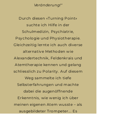
Veränderung!"
Durch diesen «Turning Point»
suchte ich Hilfe in der
Schulmedizin, Psychiatrie,
Psychologie und Physiotherapie.
Gleichzeitig lernte ich auch diverse
alternative Methoden wie
Alexandertechnik, Feldenkrais und
Atemtherapie kennen und gelang
schliesslich zu Polarity. Auf diesem
Weg sammelte ich tiefe
Selbsterfahrungen und machte
dabei die augenöffnende
Erkenntnis, wie wenig ich über
meinen eigenen Atem wusste – als
ausgebildeter Trompeter... Es
eröffnete sich mir ein riesiges Feld
der Selbstentdeckung über
Wahrnehmung, Bewusstsein und